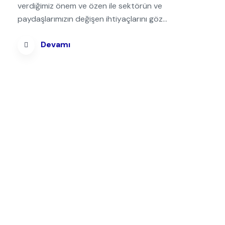
verdiğimiz önem ve özen ile sektörün ve
paydaşlarımızın değişen ihtiyaçlarını göz...
Devamı
Satış Ekibimizle 09:30 - 17:30 arası
iletişim kurabilirsiniz.