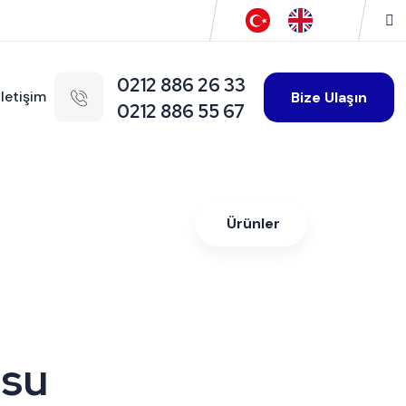
0212 886 26 33
İletişim
Bize Ulaşın
0212 886 55 67
Ürünler
usu