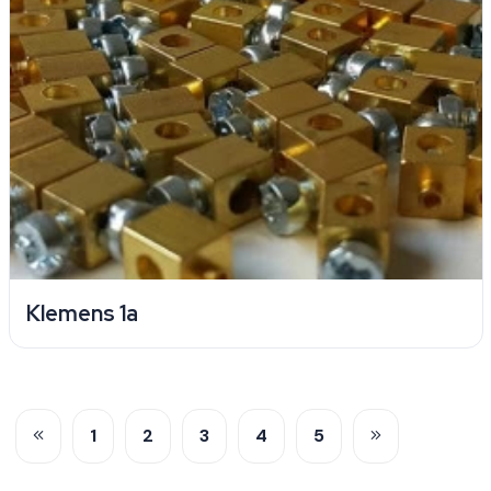
Klemens 1a
1
2
3
4
5